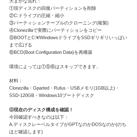
大まかな流れ：
①現ディスクの回復パーティションを削除
②C:ドライブの圧縮・縮小
③パーティションテーブルのクローニング(複製)
④Clonezillaで実際にパーティションをコピー
⑤BOOTとC:¥/WindowsドライブをSSDギリギリいっぱい
まで広げる
⑥BCD(Boot Configuration Data)を再構築
環境によっては①⑤⑥はスキップできます。
材料：
Clonezilla・Gparted・Rufus・USBメモリ(1GB以上)・
SSD-120GB・Windows10ブートディスク
⓪現在のディスク構成を確認！
今回確認すべきなのは以下：
A.ディスクレーベルタイプがGPTなのかDOSなのか(のち
ほど確認します)