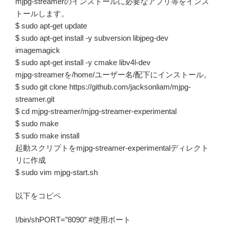
mjpg-streamerのインストールに必要なアプリ等をインス
トールします。
$ sudo apt-get update
$ sudo apt-get install -y subversion libjpeg-dev
imagemagick
$ sudo apt-get install -y cmake libv4l-dev
mjpg-streamerを/home/ユーザー名/配下にインストール。
$ sudo git clone https://github.com/jacksonliam/mjpg-
streamer.git
$ cd mjpg-streamer/mjpg-streamer-experimental
$ sudo make
$ sudo make install
起動スクリプトをmjpg-streamer-experimentalディレクト
リに作成
$ sudo vim mjpg-start.sh
以下をコピペ
!/bin/shPORT=”8090″ #使用ポート