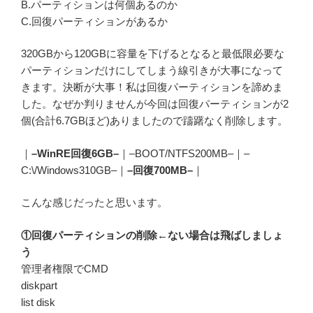
B.パーティションは何個あるのか
C.回復パーティションがあるか
320GBから120GBに容量を下げるとなると最低限必要な
パーティションだけにしてしまう線引きが大事になって
きます。決断が大事！私は回復パーティションを諦めま
した。なぜか判りませんが今回は回復パーティションが2
個(合計6.7GBほど)ありましたので躊躇なく削除します。
｜
–WinRE回復6GB–
｜–BOOT/NTFS200MB–｜–
C:\/Windows310GB–｜
–回復700MB–
｜
こんな感じだったと思います。
①回復パーティションの削除←ない場合は飛ばしましょ
う
管理者権限でCMD
diskpart
list disk