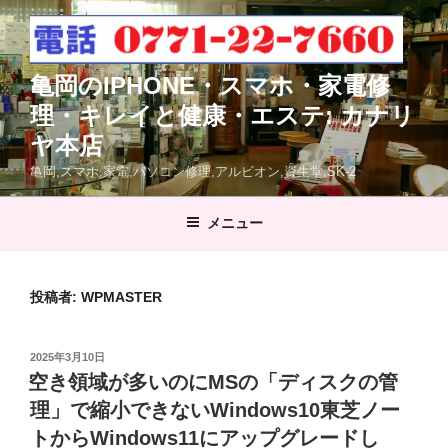
コ
ン
テ
亀岡のIPHONE・スマホ・家電修
ン
ツ
理・キレイと健康・エステ: カナリ
へ
ヤ本店
ス
亀岡,スマホ.家電,パソコン修理,アルビオン,資生堂,SK-2
キ
ッ
メニュー
プ
投稿者:
WPMASTER
投
2025年3月10日
稿
空き領域が多いのにMSの「ディスクの管
日:
理」で縮小できないWindows10東芝ノー
トからWindows11にアップグレードし