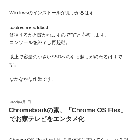
Windowsのインストールが見つかるはず
bootrec /rebuildbcd
修復するかと聞かれますので”Y”と応答します。
コンソールを終了し再起動。
以上で容量の小さいSSDへの引っ越しが終わるはずで
す。
なかなかな作業です。
投
2022年4月9日
稿
Chromebookの素、「Chrome OS Flex」
日:
でお家テレビをエンタメ化
Chrome OS Flexの活用法を具体的に書いてらっしゃる記