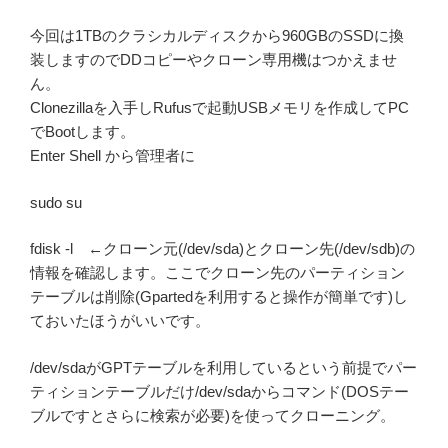
今回は1TBのクラシカルディスクから960GBのSSDに換
装しますのでDDコピーやクローン専用機はつかえませ
ん。
Clonezillaを入手しRufusで起動USBメモリを作成してPC
でBootします。
Enter Shell から管理者に
sudo su
fdisk -l ←クローン元(/dev/sda)とクローン先(/dev/sdb)の
情報を確認します。ここでクローン先のパーティション
テーブルは削除(Gpartedを利用すると操作が簡単です)し
ておいたほうがいいです。
/dev/sdaがGPTテーブルを利用しているという前提でパー
ティションテーブルだけ/dev/sdaからコマンド(DOSテー
ブルですとさらに検索が必要)を使ってクローニング。