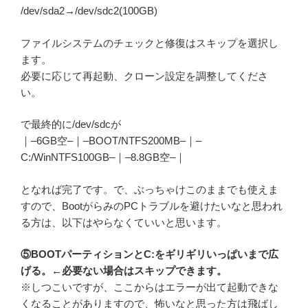
/dev/sda2→/dev/sdc2(100GB)
ファイルシステムのチェックと修復はスキップを選択し
ます。
必要に応じて再起動、クローン設定を調整してくださ
い。
で最終的に/dev/sdcが
｜–6GB空–｜–BOOT/NTFS200MB–｜–
C:/WinNTFS100GB–｜–8.8GB空–｜
となれば完了です。で、ぶっちゃけこのままでも使えま
すので、BootがらみのPCトラブルを避けたいなと思われ
る方は、以下はやらなくていいと思います。
⑤BOOTパーティションとC:をギリギリいっぱいまで広
げる。←必要ない場合はスキップできます。
※しつこいですが、ここからはエラーが出て起動できな
くなることがありますので、怖いなと思った方は飛ばし