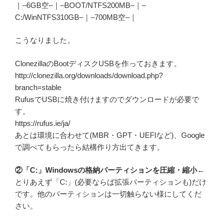
｜–6GB空–｜–BOOT/NTFS200MB–｜–
C:/WinNTFS310GB–｜–700MB空–｜
こうなりました。
ClonezillaのBootディスクUSBを作っておきます。
http://clonezilla.org/downloads/download.php?
branch=stable
RufusでUSBに焼き付けますのでダウンロードが必要で
す。
https://rufus.ie/ja/
あとは環境に合わせて(MBR・GPT・UEFIなど)、Google
で調べてもらったら結構作り方出てきます。
②「C:」Windowsの格納パーティションを圧縮・縮小
←
とりあえず「C:」(必要ならば拡張パーティションも)だけ
です。他のパーティションは一切触らない様にしてくだ
さい。