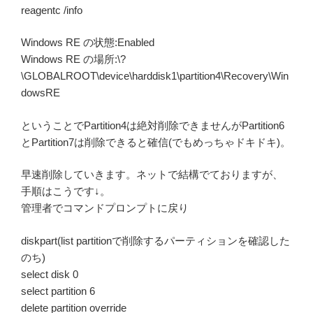
reagentc /info
Windows RE の状態:Enabled
Windows RE の場所:\?
\GLOBALROOT\device\harddisk1\partition4\Recovery\Win
dowsRE
ということでPartition4は絶対削除できませんがPartition6
とPartition7は削除できると確信(でもめっちゃドキドキ)。
早速削除していきます。ネットで結構でておりますが、
手順はこうです↓。
管理者でコマンドプロンプトに戻り
diskpart(list partitionで削除するパーティションを確認した
のち)
select disk 0
select partition 6
delete partition override