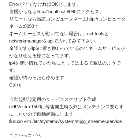
ErrorがでてなければOKとします。
自機からならhttp://localhost:8090にアクセス。
リモートなら当該コンピュータネームhttp://コンピュータ
ネーム:8090で
ネームサービスが動いてない場合は、net-toolsと
networkmanagerをaptで入れてみて下さい。
余談ですがip6に置き換わっているのでネームサービスが
かなり使える様になってます。
ip4を使い慣れていた私にとってはまるで魔法のようで
す。
確認が終わったら停めます
Ctrl+c
自動起動設定用のサービススクリプト作成
dell Vostro 1500は障害発生時以外はメンテナンス要らず
にしたいので自動起動にします。
$ sudo vim /etc/systemd/system/mjpg_streamer.service
ここからコピペ