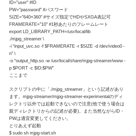
ID=”user” #ID
PW=”password” #パスワード
SIZE=”640×360″ #サイズ指定でHDやSXGA表記可
FRAMERATE=”10″ #​1秒あたりのフレームレート
export LD_LIBRARY_PATH=/usr/local/lib
./mjpg_streamer \
-i “input_uvc.so -f $FRAMERATE -r $SIZE -d /dev/video0 -
n” \
-o “output_http.so -w /usr/local/share/mjpg-streamer/www -
p $PORT -c $ID:$PW”
ここまで
スクリプトの中に「./mjpg_streamer」という記述があり
ます。mjpg-streamer/mjpg-streamer-experimentalのディ
レクトリ以外では起動できないので注意(他で使う場合は
親ディレクトリからの記述が必要)。また当然ながらID・
PWは適宜変更してください。
とりあえず起動
$ sudo sh mjpg-start.sh