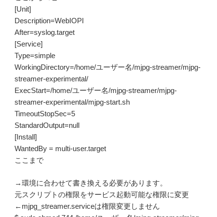
[Unit]
Description=WebIOPI
After=syslog.target
[Service]
Type=simple
WorkingDirectory=/home/ユーザー名/mjpg-streamer/mjpg-
streamer-experimental/
ExecStart=/home/ユーザー名/mjpg-streamer/mjpg-
streamer-experimental/mjpg-start.sh
TimeoutStopSec=5
StandardOutput=null
[Install]
WantedBy = multi-user.target
ここまで
→環境に合わせて書き換える必要があります。
元スクリプトの権限をサービス起動可能な権限に変更
←mjpg_streamer.serviceは権限変更しません