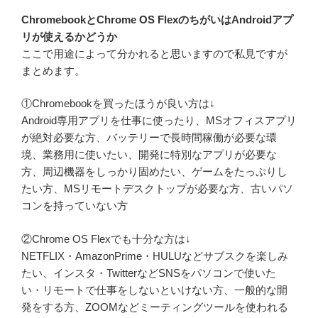
ChromebookとChrome OS FlexのちがいはAndroidアプ
リが使えるかどうか
ここで用途によって分かれると思いますので私見ですが
まとめます。
①Chromebookを買ったほうが良い方は↓
Android専用アプリを仕事に使ったり、MSオフィスアプリ
が絶対必要な方、バッテリーで長時間稼働が必要な環
境、業務用に使いたい、開発に特別なアプリが必要な
方、周辺機器をしっかり固めたい、ゲームをたっぷりし
たい方、MSリモートデスクトップが必要な方、古いパソ
コンを持っていない方
②Chrome OS Flexでも十分な方は↓
NETFLIX・AmazonPrime・HULUなどサブスクを楽しみ
たい、インスタ・TwitterなどSNSをパソコンで使いた
い・リモートで仕事をしないといけない方、一般的な開
発をする方、ZOOMなどミーティングツールを使われる