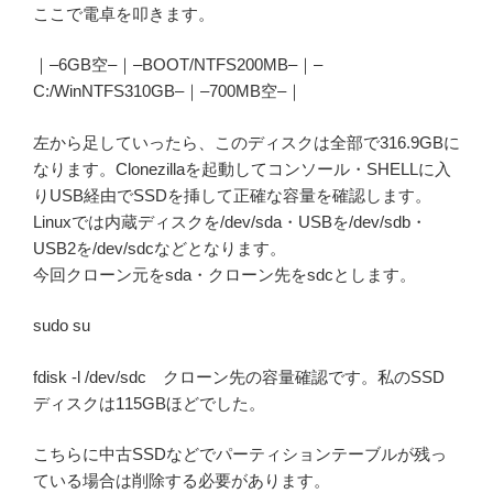
ここで電卓を叩きます。
｜–6GB空–｜–BOOT/NTFS200MB–｜–
C:/WinNTFS310GB–｜–700MB空–｜
左から足していったら、このディスクは全部で316.9GBに
なります。Clonezillaを起動してコンソール・SHELLに入
りUSB経由でSSDを挿して正確な容量を確認します。
Linuxでは内蔵ディスクを/dev/sda・USBを/dev/sdb・
USB2を/dev/sdcなどとなります。
今回クローン元をsda・クローン先をsdcとします。
sudo su
fdisk -l /dev/sdc クローン先の容量確認です。私のSSD
ディスクは115GBほどでした。
こちらに中古SSDなどでパーティションテーブルが残っ
ている場合は削除する必要があります。