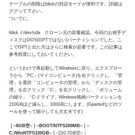
テーブルの削除はfdiskの対話モードが便利です。詳細は
ググって下さい。
ついでに、
fdisk -l /dev/sda クローン元の容量確認。今回のお相手デ
ィスクはDOS(GPTではない)パーティションでした。こ
こでGPTと出た方はさらに検索が必要です。この記事は
参考程度にしておいてください。
というわけで再起動してWindowsに戻り、エクスプロー
ラから「PC」(マイコンピュータ)を右クリックし、「管
理」を選択「コンピュータの管理」から「ディスクの管
理」を左クリック「C:」を右クリックし、「ボリューム
の縮小」「C:ドライブ」Windows格納パーティションを
210GBほど減らし、100GBにします。(Gpartedなどのツ
ールを使って縮小しても大丈夫です)
｜–6GB空–｜–BOOT/NTFS200MB–｜–
C:/WinNTFS100GB–｜
–210.7GB空–｜