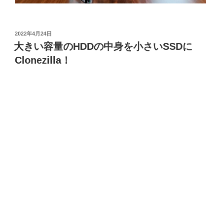
投
2022年4月24日
稿
大きい容量のHDDの中身を小さいSSDに
日:
Clonezilla！