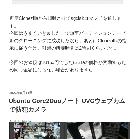
再度Clonezillaから起動させてsgdiskコマンドを通しま
す。
今回はうまくいきました。で無事パーティションテーブ
ルのクローニングに成功したなら、あとはClonezillaの指
示に従うだけ。引越の所要時間は2時間くらいです。
今回のお値段は10450円でした(SSDの価格が変動するた
め同じ金額にならない場合があります)。
投
2023年6月11日
稿
Ubuntu Core2Duoノート UVCウェブカム
日:
で防犯カメラ