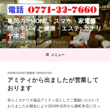
コ
ン
テ
亀岡のIPHONE・スマホ・家電修
ン
ツ
理・キレイと健康・エステ: カナリ
へ
ヤ本店
ス
亀岡,スマホ.家電,パソコン修理,アルビオン,資生堂,SK-2
キ
ッ
メニュー
プ
投
2020年4月29日
投稿者:
WPMASTER
稿
アミティから出ましたが営業して
日:
おります
長らくカナリヤ薬品アミティ店としてご愛顧いただいて
おりましたが都合により2019年10月から横町本店に引っ