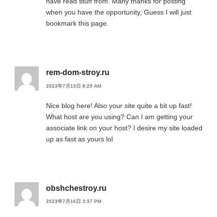
have read stuff from. Many thanks for posting
when you have the opportunity, Guess I will just
bookmark this page.
rem-dom-stroy.ru
2023年7月15日 8:29 AM
Nice blog here! Also your site quite a bit up fast!
What host are you using? Can I am getting your
associate link on your host? I desire my site loaded
up as fast as yours lol
obshchestroy.ru
2023年7月16日 3:37 PM