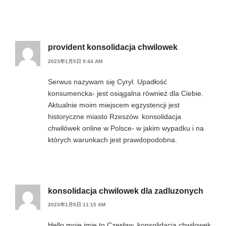
provident konsolidacja chwilowek
2023年1月5日 9:44 AM
Serwus nazywam się Cyryl. Upadłość
konsumencka- jest osiągalna również dla Ciebie.
Aktualnie moim miejscem egzystencji jest
historyczne miasto Rzeszów. konsolidacja
chwilówek online w Polsce- w jakim wypadku i na
których warunkach jest prawdopodobna.
konsolidacja chwilowek dla zadluzonych
2023年1月5日 11:15 AM
Hello moje imię to Czesław. konsolidacja chwilowek