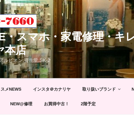
ONE・スマホ・家電修理・キ
ヤ本店
アルビオン,資生堂,SK-2
スメNEWS
インスタ＠カナリヤ
取り扱いブランド
NEW@修理
お買得中古！
2階予定