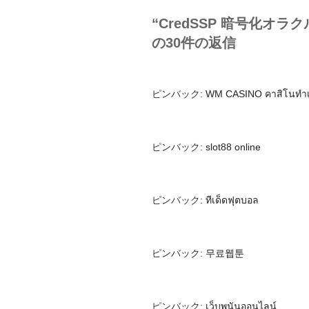
“CredSSP 暗号化オラクル
の30件の返信
ピンバック:
WM CASINO คาสิโนทำเงิ
ピンバック:
slot88 online
ピンバック:
ทีเด็ดฟุตบอล
ピンバック:
무료웹툰
ピンバック:
เว็บพนันออนไลน์