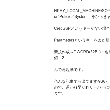
HKEY_LOCAL_MACHINE\SOFTWA
on\Policies\System をひら
CredSSPというキーがない
Parametersというキーをま
新規作成→DWORD(32Bit)・名前：
値：2
んで再起動です。
色んな記事でも出てますがあく
ので、遅かれ早かれサーバーに
ます。