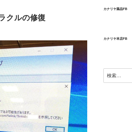
カナリヤ薬品FB
化オラクルの修復
カナリヤ本店FB
検
索: