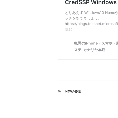
カ
NEW@修理
テ
ゴ
リ
ー