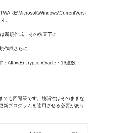
RE\Microsoft\Windows\CurrentVersi
きます。
場合は新規作成→その後直下に
た新規作成さらに
AllowEncryptionOracle・16進数・
までも回避策です。脆弱性はそのままな
更新プログラムを適用させる必要があり