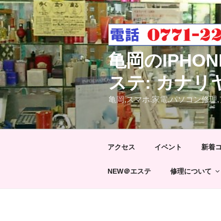
コ
ン
テ
ン
ツ
亀岡のIPH
へ
ス
ステ: カナリ
キ
亀岡,スマホ.家電,パソコン修理,
ッ
プ
アクセス
イベント
新着コ
NEW＠エステ
修理について