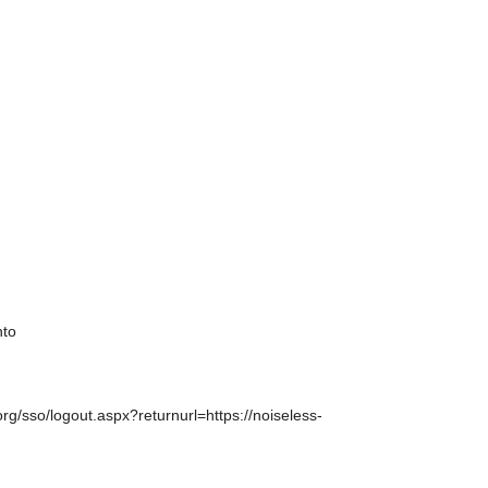
nto
rg/sso/logout.aspx?returnurl=https://noiseless-